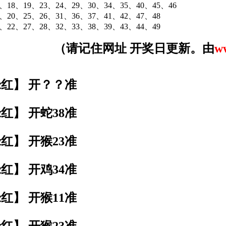
、18、19、23、24、29、30、34、35、40、45、46
、20、25、26、31、36、37、41、42、47、48
、22、27、28、32、33、38、39、43、44、49
（请记住网址 开奖日更新。由
w
红】 开
？？准
红】 开
蛇38准
红】 开
猴23准
红】 开
鸡34准
红】 开
猴11准