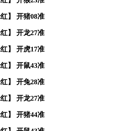
红】 开
猴23准
红】 开
猪08准
红】 开
龙27准
红】 开
虎17准
红】 开
鼠43准
红】 开
兔28准
红】 开
龙27准
红】 开
猪44准