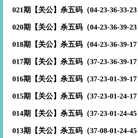
021期【关公】杀五码（04-23-36-33-2
020期【关公】杀五码（04-23-36-39-2
018期【关公】杀五码（04-23-36-39-1
017期【关公】杀五码（37-23-36-39-1
016期【关公】杀五码（37-23-01-39-1
015期【关公】杀五码（37-23-01-24-1
014期【关公】杀五码（37-23-01-24-4
013期【关公】杀五码（37-08-01-24-4