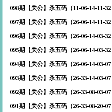
098期【关公】杀五码（11-06-14-11-3
097期【关公】杀五码（26-06-14-11-3
096期【关公】杀五码（26-06-14-03-3
095期【关公】杀五码（26-06-14-03-3
094期【关公】杀五码（26-06-14-03-0
093期【关公】杀五码（26-33-14-03-0
092期【关公】杀五码（26-33-08-03-0
091期【关公】杀五码（26-33-08-20-0