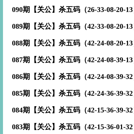
090期【关公】杀五码（26-33-08-20-1
089期【关公】杀五码（42-33-08-20-1
088期【关公】杀五码（42-24-08-20-1
087期【关公】杀五码（42-24-08-39-1
086期【关公】杀五码（42-24-08-39-3
085期【关公】杀五码（42-24-36-39-3
084期【关公】杀五码（42-15-36-39-3
083期【关公】杀五码（42-15-36-01-3