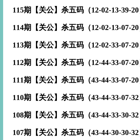
115期【关公】杀五码（12-02-13-39-2
114期【关公】杀五码（12-02-13-07-2
113期【关公】杀五码（12-02-33-07-2
112期【关公】杀五码（12-44-33-07-2
111期【关公】杀五码（43-44-33-07-2
110期【关公】杀五码（43-44-33-07-3
108期【关公】杀五码（43-44-33-30-3
107期【关公】杀五码（43-44-30-30-3