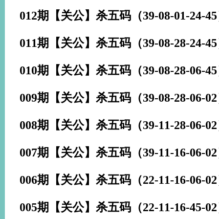
012期【关公】杀五码（39-08-01-24-4
011期【关公】杀五码（39-08-28-24-4
010期【关公】杀五码（39-08-28-06-4
009期【关公】杀五码（39-08-28-06-0
008期【关公】杀五码（39-11-28-06-0
007期【关公】杀五码（39-11-16-06-0
006期【关公】杀五码（22-11-16-06-0
005期【关公】杀五码（22-11-16-45-0