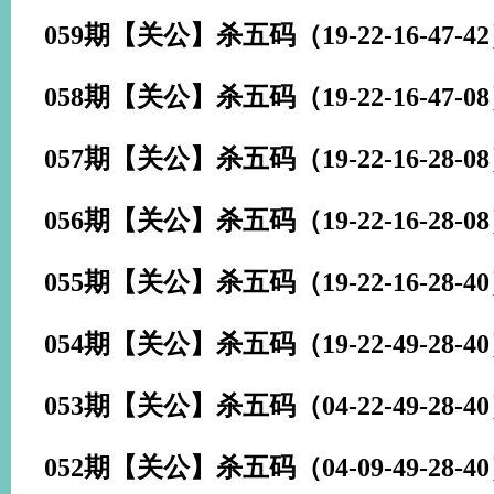
059期【关公】杀五码（19-22-16-47-4
058期【关公】杀五码（19-22-16-47-0
057期【关公】杀五码（19-22-16-28-0
056期【关公】杀五码（19-22-16-28-0
055期【关公】杀五码（19-22-16-28-4
054期【关公】杀五码（19-22-49-28-4
053期【关公】杀五码（04-22-49-28-4
052期【关公】杀五码（04-09-49-28-4