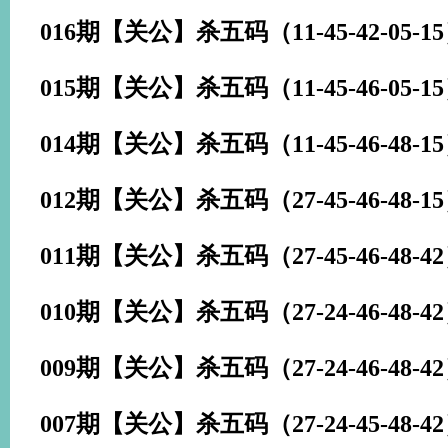
016期【关公】杀五码（11-45-42-05-1
015期【关公】杀五码（11-45-46-05-1
014期【关公】杀五码（11-45-46-48-1
012期【关公】杀五码（27-45-46-48-1
011期【关公】杀五码（27-45-46-48-4
010期【关公】杀五码（27-24-46-48-4
009期【关公】杀五码（27-24-46-48-4
007期【关公】杀五码（27-24-45-48-4