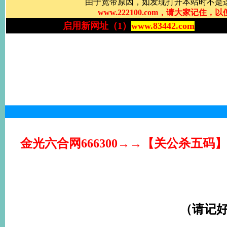
金光六合网666300→→【关公杀五
（请记